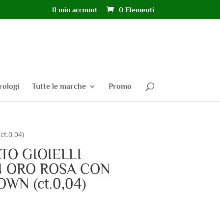
Il mio account
0 Elementi
rologi
Tutte le marche
Promo
t.0,04)
TO GIOIELLI
N ORO ROSA CON
WN (ct.0,04)