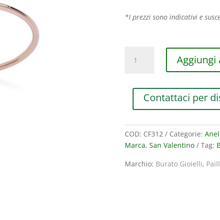
*I prezzi sono indicativi e susce
ANELLO
Aggiungi a
BURATO
GIOIELLI
PAILLETTES
Contattaci per di
IN
ORO
ROSA
CON
COD:
CF312
Categorie:
Anel
DIAMANTI
Marca
,
San Valentino
Tag:
B
BROWN
Marchio:
Burato Gioielli
,
Pail
(ct.0,04)
quantità