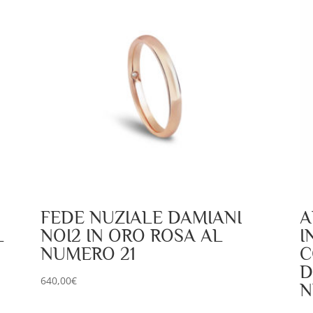
FEDE NUZIALE DAMIANI
A
L
NOI2 IN ORO ROSA AL
I
NUMERO 21
C
D
640,00
€
N