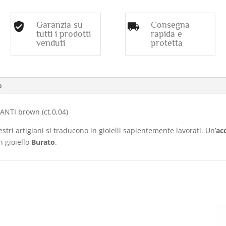
Garanzia su
Consegna
tutti i prodotti
rapida e
venduti
protetta
o
NTI brown (ct.0,04)
stri artigiani si traducono in gioielli sapientemente lavorati. Un’
ac
n gioiello
Burato
.