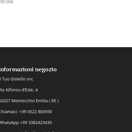
490,00
€
Informazioni negozio
Il Tuo Gioiello snc
Via Alfonso d’Este, 4
42027 Montecchio Emilia ( RE )
Chiamaci: +39 0522 865930
WhatsApp +39 3382423430