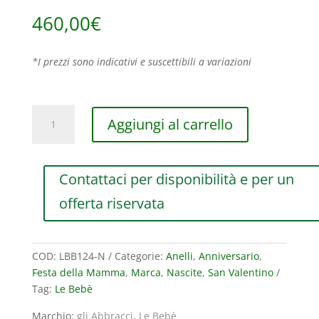
460,00
€
*I prezzi sono indicativi e suscettibili a variazioni
ANELLO
Aggiungi al carrello
LE
BEBE'
ABBRACCI
Contattaci per disponibilità e per un
BIMBA
IN
offerta riservata
ORO
ROSA
CON
COD:
LBB124-N
Categorie:
Anelli
,
Anniversario
,
DIAMANTI
Festa della Mamma
,
Marca
,
Nascite
,
San Valentino
(ct.0,02)
Tag:
Le Bebè
quantità
Marchio:
gli Abbracci
,
Le Bebè