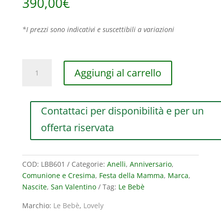
390,00
€
*I prezzi sono indicativi e suscettibili a variazioni
ANELLO
Aggiungi al carrello
LE
BEBE’
LOVELY
Contattaci per disponibilità e per un
IN
ORO
offerta riservata
BIANCO
E
TOPAZIO
COD:
LBB601
Categorie:
Anelli
,
Anniversario
,
AZZURRO
Comunione e Cresima
,
Festa della Mamma
,
Marca
,
quantità
Nascite
,
San Valentino
Tag:
Le Bebè
Marchio:
Le Bebè
,
Lovely