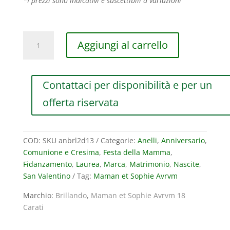
*I prezzi sono indicativi e suscettibili a variazioni
ANELLO
Aggiungi al carrello
MAMAN
ET
SOPHIE
Contattaci per disponibilità e per un
AVRVM
BRILLANDO
offerta riservata
IN
ORO
GIALLO
COD:
SKU anbrl2d13
Categorie:
Anelli
,
Anniversario
,
CON
Comunione e Cresima
,
Festa della Mamma
,
CUORE
Fidanzamento
,
Laurea
,
Marca
,
Matrimonio
,
Nascite
,
DI
San Valentino
Tag:
Maman et Sophie Avrvm
DIAMANTI
(ct.
Marchio:
Brillando
,
Maman et Sophie Avrvm 18
0,14)
Carati
quantità