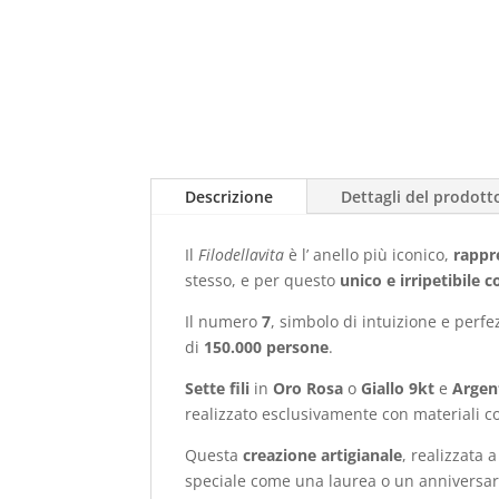
Descrizione
Dettagli del prodott
Il
Filodellavita
è l’ anello più iconico,
rappr
stesso, e per questo
unico e irripetibile 
Il numero
7
, simbolo di intuizione e perfe
di
150.000 persone
.
Sette fili
in
Oro Rosa
o
Giallo 9kt
e
Argen
realizzato esclusivamente con materiali c
Questa
creazione artigianale
, realizzata 
speciale come una laurea o un anniversa