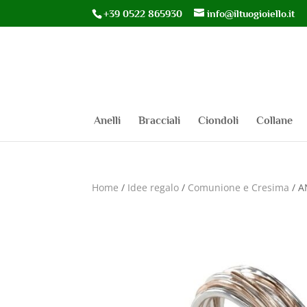
+39 0522 865930
info@iltuogioiello.it
Anelli
Bracciali
Ciondoli
Collane
Home
/
Idee regalo
/
Comunione e Cresima
/ A