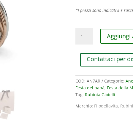
*I prezzi sono indicativi e susce
ANELLO
Aggiungi a
RUBINIA
FILODELLAVITA
CLASSIC
Contattaci per di
COLLECTION
7
FILI
IN
COD:
AN7AR
Categorie:
Anel
ARGENTO
Festa del papà
,
Festa della
925
Tag:
Rubinia Gioielli
E
Marchio:
Filodellavita
,
Rubin
ORO
ROSA
9KT
quantità