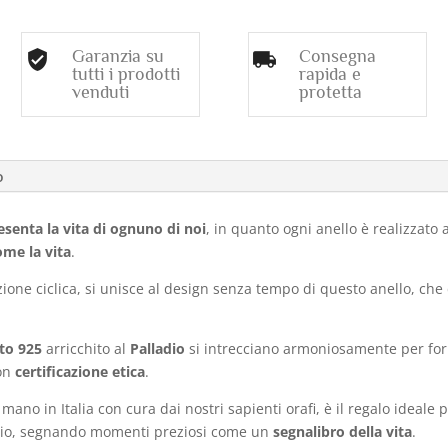
Garanzia su
Consegna
tutti i prodotti
rapida e
venduti
protetta
o
esenta la vita di ognuno di noi
, in quanto ogni anello è realizzat
come la vita
.
zione ciclica, si unisce al design senza tempo di questo anello, che 
to 925
arricchito al
Palladio
si intrecciano armoniosamente per for
on
certificazione etica
.
a mano in Italia con cura dai nostri sapienti orafi, è il regalo ide
rio, segnando momenti preziosi come un
segnalibro della vita
.