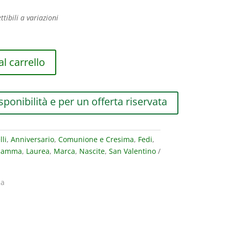
ttibili a variazioni
l carrello
sponibilità e per un offerta riservata
li
,
Anniversario
,
Comunione e Cresima
,
Fedi
,
 Mamma
,
Laurea
,
Marca
,
Nascite
,
San Valentino
ia