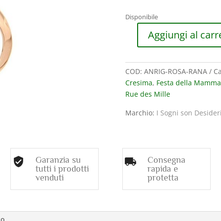
prezzo
p
original
at
Disponibile
era:
è:
38,00€.
3
Aggiungi al carr
ANELLO
RUE
DES
COD:
ANRIG-ROSA-RANA
Ca
MILLE
Cresima
,
Festa della Mamma
I
Rue des Mille
SOGNI
SON
Marchio:
I Sogni son Desider
DESIDERI
IN
ARGENTO
PLACCATO
Garanzia su
Consegna
ORO
tutti i prodotti
rapida e
ROSA
venduti
protetta
quantità
to