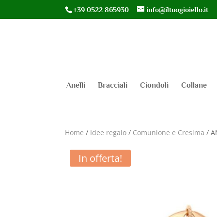
+39 0522 865930
info@iltuogioiello.it
Anelli
Bracciali
Ciondoli
Collane
Home
/
Idee regalo
/
Comunione e Cresima
/ A
In offerta!