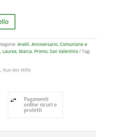
rezzo
e
tuale
1,00€.
ello
tegorie:
Anelli
,
Anniversario
,
Comunione e
,
Laurea
,
Marca
,
Promo
,
San Valentino
Tag:
i
,
Rue des Mille
Pagamenti
online sicuri e
protetti