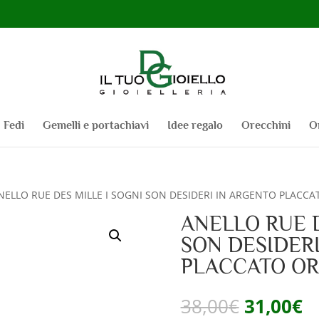
Fedi
Gemelli e portachiavi
Idee regalo
Orecchini
O
NELLO RUE DES MILLE I SOGNI SON DESIDERI IN ARGENTO PLACC
ANELLO RUE D
SON DESIDER
PLACCATO OR
Il
Il
38,00
€
31,00
€