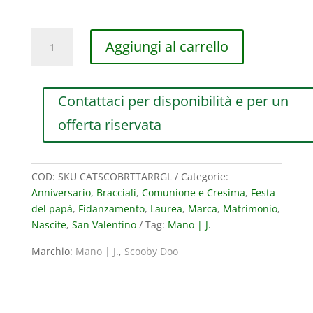
BRACCIALE
Aggiungi al carrello
DA
UOMO
MANO
Contattaci per disponibilità e per un
JEWELS
SCOOBY
offerta riservata
DOO
COLLECTION
IN
COD:
SKU CATSCOBRTTARRGL
Categorie:
TITANIO
Anniversario
,
Bracciali
,
Comunione e Cresima
,
Festa
E
del papà
,
Fidanzamento
,
Laurea
,
Marca
,
Matrimonio
,
ORO
Nascite
,
San Valentino
Tag:
Mano | J.
ROSA
9
Marchio:
Mano | J.
,
Scooby Doo
KT
quantità