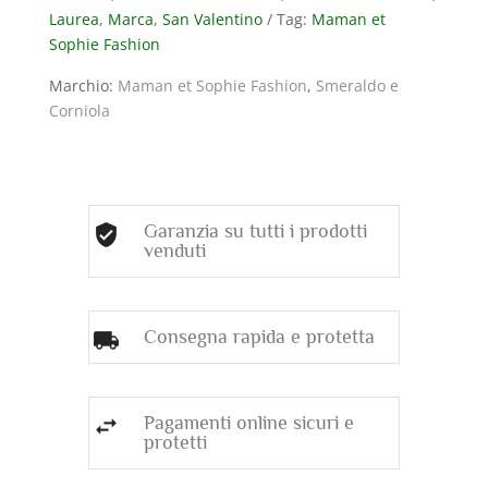
Laurea
,
Marca
,
San Valentino
Tag:
Maman et
CON
Sophie Fashion
SMERALDO
E
Marchio:
Maman et Sophie Fashion
,
Smeraldo e
CORNIOLA
Corniola
quantità
Garanzia su tutti i prodotti
venduti
Consegna rapida e protetta
Pagamenti online sicuri e
protetti