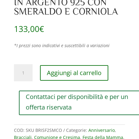
IN ARGENTO 925 CON
SMERALDO E CORNIOLA
133,00
€
*I prezzi sono indicativi e suscettibili a variazioni
BRACCIALE
Aggiungi al carrello
MAMAN
ET
SOPHIE
Contattaci per disponibilità e per un
FASHION
SMERALDO
offerta riservata
E
CORNIOLA
IN
COD:
SKU BRISF2SMCO
Categorie:
Anniversario
,
ARGENTO
Bracciali
,
Comunione e Cresima
,
Festa della Mamma
,
925