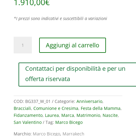
1.910,00
€
*I prezzi sono indicativi e suscettibili a variazioni
BRACCIALE
Aggiungi al carrello
MARCO
BICEGO
MARRAKECH
Contattaci per disponibilità e per un
AD
UN
offerta riservata
FILO
IN
ORO
COD:
BG337_W_01
Categorie:
Anniversario
,
BIANCO
Bracciali
,
Comunione e Cresima
,
Festa della Mamma
,
quantità
Fidanzamento
,
Laurea
,
Marca
,
Matrimonio
,
Nascite
,
San Valentino
Tag:
Marco Bicego
Marchio:
Marco Bicego
,
Marrakech