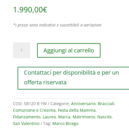
1.990,00
€
*I prezzi sono indicativi e suscettibili a variazioni
BRACCIALE
Aggiungi al carrello
MARCO
BICEGO
SIVIGLIA
Contattaci per disponibilità e per un
IN
ORO
offerta riservata
GIALLO
E
BIANCO
COD:
SB120 B YW
Categorie:
Anniversario
,
Bracciali
,
CON
Comunione e Cresima
,
Festa della Mamma
,
DIAMANTI
Fidanzamento
,
Laurea
,
Marca
,
Matrimonio
,
Nascite
,
(
San Valentino
Tag:
Marco Bicego
ct.0,15