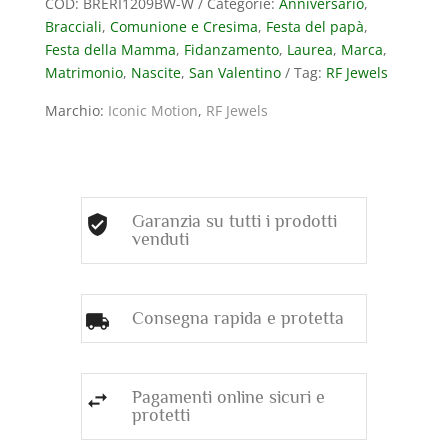
COD:
BRERI1209BW-W
Categorie:
Anniversario
,
BIANCO
Bracciali
,
Comunione e Cresima
,
Festa del papà
,
CON
Festa della Mamma
,
Fidanzamento
,
Laurea
,
Marca
,
SCRITTA
Matrimonio
,
Nascite
,
San Valentino
Tag:
RF Jewels
”
DAD
Marchio:
Iconic Motion
,
RF Jewels
”
IN
ORO
BIANCO
CON
Garanzia su tutti i prodotti
DIAMANTI
venduti
(ct.0,35)
quantità
Consegna rapida e protetta
Pagamenti online sicuri e
protetti