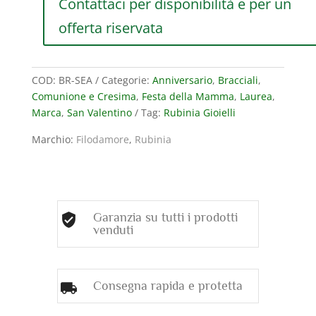
Contattaci per disponibilità e per un
CORDONE
CELESTE,
offerta riservata
RONDELLE
IN
ARGENTO
COD:
BR-SEA
Categorie:
Anniversario
,
Bracciali
,
925,
Comunione e Cresima
,
Festa della Mamma
,
Laurea
,
SASSOLINI
Marca
,
San Valentino
Tag:
Rubinia Gioielli
SMALTATI
AZZURRI,
Marchio:
Filodamore
,
Rubinia
SIGILLI
PESCIOLINI
E
CONCHGLIA
IN
Garanzia su tutti i prodotti
ARGENTO
venduti
925
E
ORO
Consegna rapida e protetta
ROSA
9