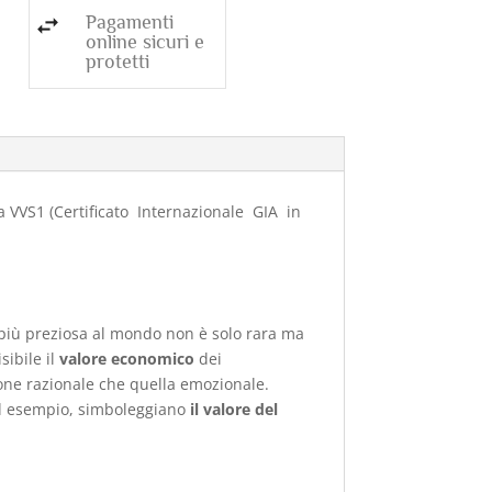
Pagamenti
online sicuri e
protetti
za VVS1 (Certificato Internazionale
GIA in
a più preziosa al mondo non è solo rara ma
sibile il
valore economico
dei
ione razionale che quella emozionale.
 ad esempio, simboleggiano
il valore del