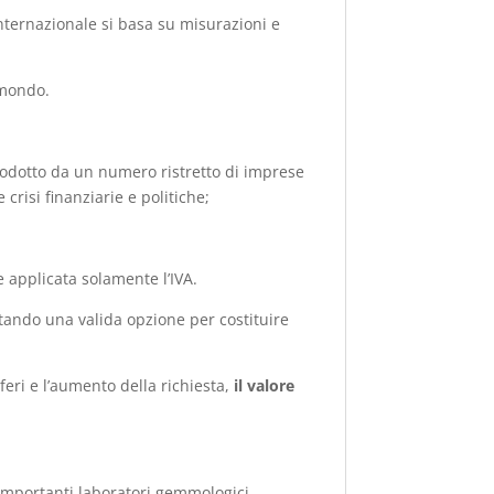
nternazionale si basa su misurazioni e
 mondo.
prodotto da un numero ristretto di imprese
risi finanziarie e politiche;
e applicata solamente l’IVA.
tando una valida opzione per costituire
eri e l’aumento della richiesta,
il valore
ù importanti laboratori gemmologici