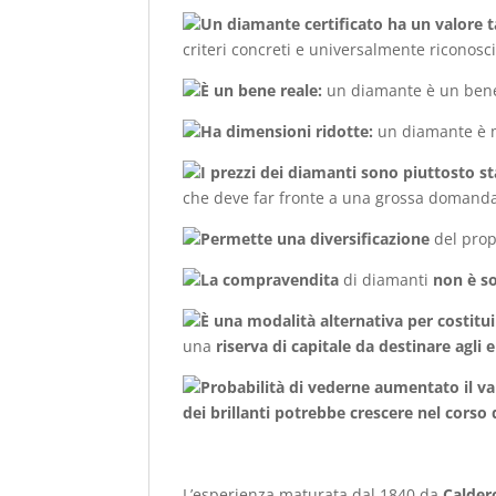
Un diamante certificato ha un valore t
criteri concreti e universalmente riconosci
È un bene reale:
un diamante è un bene 
Ha dimensioni ridotte:
un diamante è mo
I prezzi dei diamanti sono piuttosto st
che deve far fronte a una grossa domanda, 
Permette una diversificazione
del prop
La compravendita
di diamanti
non è s
È una modalità alternativa per costitui
una
riserva di capitale da destinare agli e
Probabilità di vederne aumentato il va
dei brillanti potrebbe crescere nel corso
L’esperienza maturata dal 1840 da
Calder