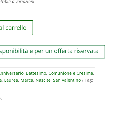
ttibili a variazioni
l carrello
sponibilità e per un offerta riservata
nniversario
,
Battesimo
,
Comunione e Cresima
,
a
,
Laurea
,
Marca
,
Nascite
,
San Valentino
Tag:
s