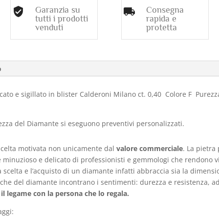
Garanzia su
Consegna
tutti i prodotti
rapida e
venduti
protetta
o
icato e sigillato in blister Calderoni Milano ct. 0,40 Colore F Purez
rezza del Diamante si eseguono preventivi personalizzati.
scelta motivata non unicamente dal
valore commerciale
. La pietr
le minuzioso e delicato di professionisti e gemmologi che rendono vi
celta e l’acquisto di un diamante infatti abbraccia sia la dimens
fisiche del diamante incontrano i sentimenti: durezza e resistenza,
 legame con la persona che lo regala.
ggi: