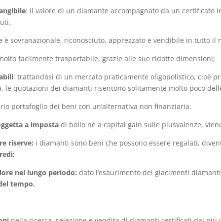
angibile
: il valore di un diamante accompagnato da un certificato i
uti.
è sovranazionale, riconosciuto, apprezzato e vendibile in tutto il
lto facilmente trasportabile, grazie alle sue ridotte dimensioni;
abili
: trattandosi di un mercato praticamente oligopolistico, cioè 
le quotazioni dei diamanti risentono solitamente molto poco delle c
rio portafoglio dei beni con un’alternativa non finanziaria.
oggetta a imposta
di bollo né a capital gain sulle plusvalenze, vien
re riserve:
i diamanti sono beni che possono essere regalati, diven
redi;
lore nel lungo periodo:
dato l’esaurimento dei giacimenti diamantif
 del tempo.
oni
nella ricerca, selezione e vendita di diamanti certificati dai pi