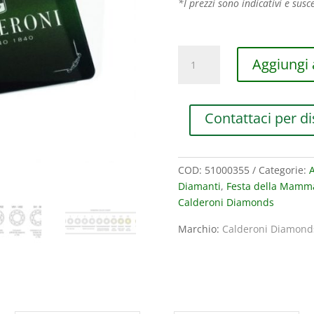
*I prezzi sono indicativi e susce
CALDERONI
Aggiungi a
DIAMANTE
SIGILLATO
IN
Contattaci per di
BLISTER
CERTIFICATO
ct.
0,40
COD:
51000355
Categorie:
A
quantità
Diamanti
,
Festa della Mamm
Calderoni Diamonds
Marchio:
Calderoni Diamond