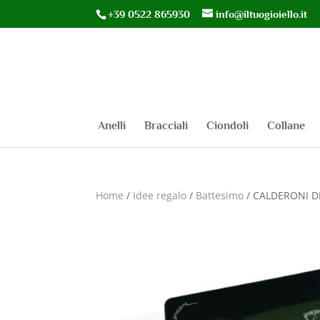
+39 0522 865930
info@iltuogioiello.it
Anelli
Bracciali
Ciondoli
Collane
Home
/
Idee regalo
/
Battesimo
/ CALDERONI DI