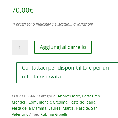
70,00
€
*I prezzi sono indicativi e suscettibili a variazioni
CHARM
Aggiungi al carrello
RUBINIA
FILODAMORE
STELLA
Contattaci per disponibilità e per un
IN
ARGENTO
offerta riservata
925
E
ORO
COD:
CII56AR
Categorie:
Anniversario
,
Battesimo
,
ROSA
Ciondoli
,
Comunione e Cresima
,
Festa del papà
,
9
Festa della Mamma
,
Laurea
,
Marca
,
Nascite
,
San
KT
Valentino
Tag:
Rubinia Gioielli
quantità