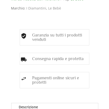
DI
DIAMANTI
Marchio:
I Diamantini
,
Le Bebè
(ct.0,03)
CORREDATO
DI
CORDINO
quantità
Garanzia su tutti i prodotti
venduti
Consegna rapida e protetta
Pagamenti online sicuri e
protetti
Descrizione