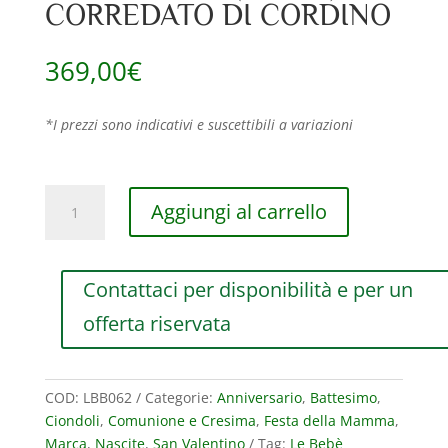
CORREDATO DI CORDINO
369,00
€
*I prezzi sono indicativi e suscettibili a variazioni
CIONDOLO
Aggiungi al carrello
LE
BEBE’
I
Contattaci per disponibilità e per un
DIAMANTINI
BIMBA
offerta riservata
IN
ORO
GIALLO
COD:
LBB062
Categorie:
Anniversario
,
Battesimo
,
CON
Ciondoli
,
Comunione e Cresima
,
Festa della Mamma
,
PAVE’
Marca
,
Nascite
,
San Valentino
Tag:
Le Bebè