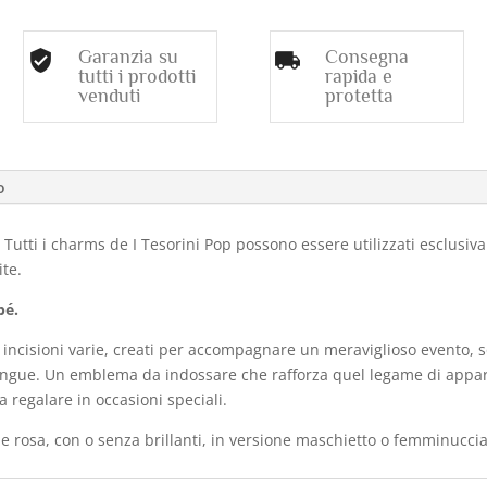
Garanzia su
Consegna
tutti i prodotti
rapida e
venduti
protetta
o
 Tutti i charms de I Tesorini Pop possono essere utilizzati esclusi
ite.
bé.
 incisioni varie, creati per accompagnare un meraviglioso evento, so
stingue. Un emblema da indossare che rafforza quel legame di ap
 regalare in occasioni speciali.
o e rosa, con o senza brillanti, in versione maschietto o femminuccia