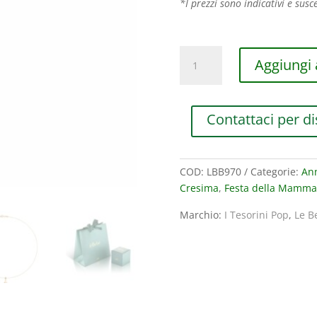
*I prezzi sono indicativi e susce
CIONDOLO
Aggiungi a
LE
BEBE'
I
Contattaci per di
TESORINI
POP
BIMBO
IN
COD:
LBB970
Categorie:
Ann
ORO
Cresima
,
Festa della Mamma
GIALLO
Marchio:
I Tesorini Pop
,
Le B
quantità