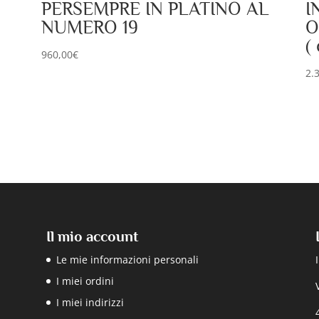
PERSEMPRE IN PLATINO AL
I
NUMERO 19
O
( 
960,00
€
2.
Il mio account
Le mie informazioni personali
I miei ordini
I miei indirizzi