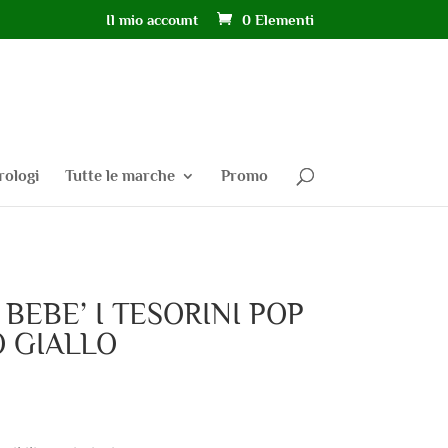
Il mio account
0 Elementi
rologi
Tutte le marche
Promo
BEBE’ I TESORINI POP
O GIALLO