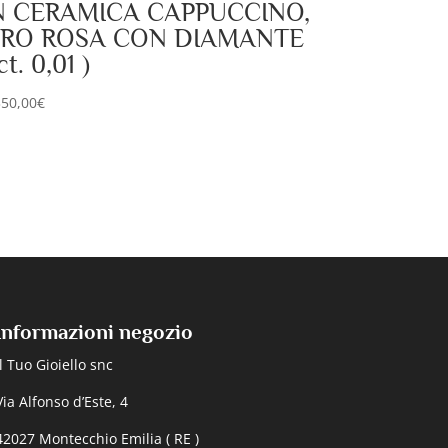
N CERAMICA CAPPUCCINO,
RO ROSA CON DIAMANTE
ct. 0,01 )
350,00
€
Informazioni negozio
Il Tuo Gioiello snc
Via Alfonso d’Este, 4
42027 Montecchio Emilia ( RE )