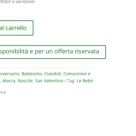
ttibili a variazioni
l carrello
sponibilità e per un offerta riservata
iversario
,
Battesimo
,
Ciondoli
,
Comunione e
,
Marca
,
Nascite
,
San Valentino
Tag:
Le Bebè
ebè