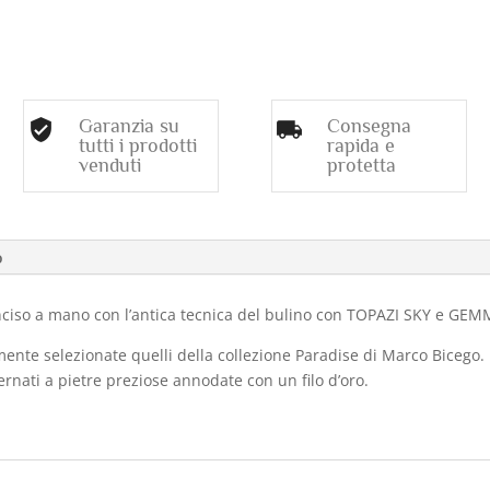
MULTICOLORE
quantità
Garanzia su
Consegna
tutti i prodotti
rapida e
venduti
protetta
o
ciso a mano con l’antica tecnica del bulino con TOPAZI SKY e G
ente selezionate quelli della collezione Paradise di Marco Bicego. Pi
lternati a pietre preziose annodate con un filo d’oro.