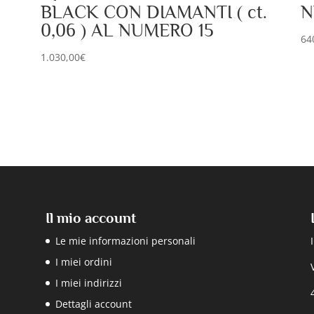
BLACK CON DIAMANTI ( ct.
N
0,06 ) AL NUMERO 15
64
1.030,00
€
Il mio account
Le mie informazioni personali
I miei ordini
I miei indirizzi
Dettagli account