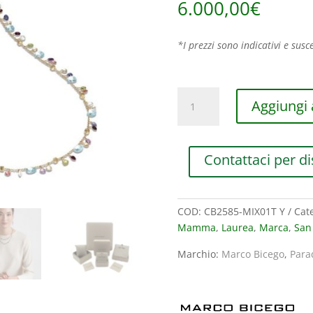
6.000,00
€
*I prezzi sono indicativi e susce
COLLANA
Aggiungi a
LUNGA
MARCO
BICEGO
Contattaci per di
NEW
PARADISE
IN
ORO
COD:
CB2585-MIX01T Y
Cat
GIALLO
Mamma
,
Laurea
,
Marca
,
San
CON
Marchio:
Marco Bicego
,
Para
TOPAZI
SKY
E
GEMME