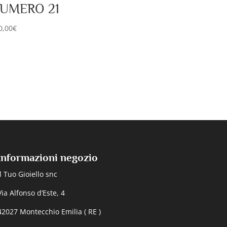
UMERO 21
0,00
€
Informazioni negozio
Il Tuo Gioiello snc
Via Alfonso d’Este, 4
42027 Montecchio Emilia ( RE )