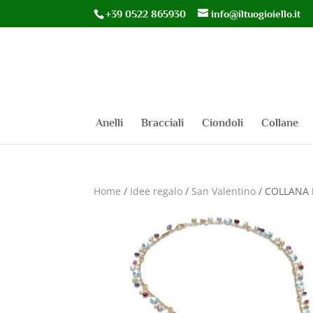
+39 0522 865930
info@iltuogioiello.it
Anelli
Bracciali
Ciondoli
Collane
Home
/
Idee regalo
/
San Valentino
/ COLLANA 