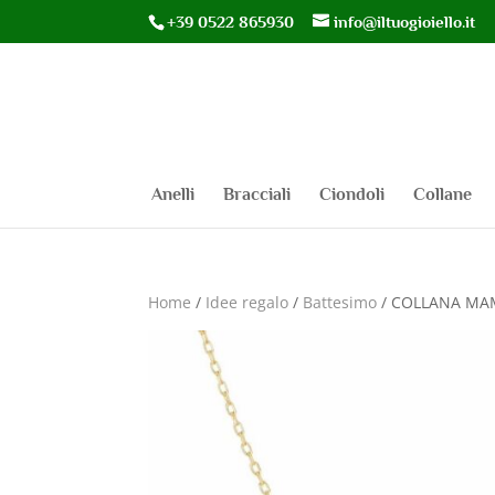
+39 0522 865930
info@iltuogioiello.it
Anelli
Bracciali
Ciondoli
Collane
Home
/
Idee regalo
/
Battesimo
/ COLLANA MAM