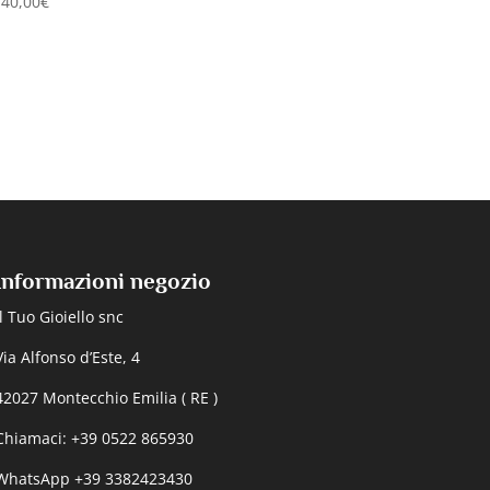
740,00
€
Informazioni negozio
Il Tuo Gioiello snc
Via Alfonso d’Este, 4
42027 Montecchio Emilia ( RE )
Chiamaci: +39 0522 865930
WhatsApp +39 3382423430