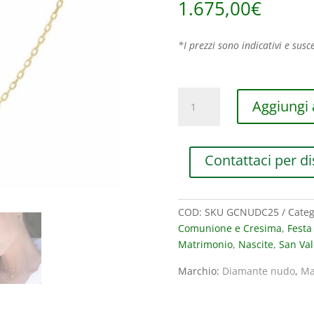
1.675,00
€
*I prezzi sono indicativi e susce
COLLANA
Aggiungi a
MAMAN
ET
SOPHIE
Contattaci per di
AVRVM
DIAMANTE
NUDO
IN
COD:
SKU GCNUDC25
Categ
ORO
Comunione e Cresima
,
Fest
GIALLO
Matrimonio
,
Nascite
,
San Val
CON
Marchio:
Diamante nudo
,
Ma
DIAMANTE
TAGLIO
A