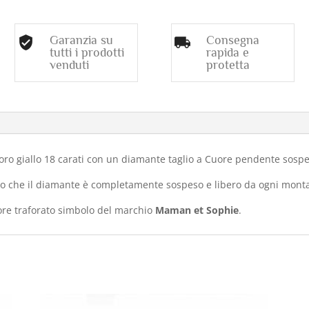
CUORE
(ct.
0,25)
Garanzia su
Consegna
tutti i prodotti
rapida e
quantità
venduti
protetta
o
oro giallo 18 carati con un diamante taglio a Cuore pendente sospe
fatto che il diamante è completamente sospeso e libero da ogni mont
cuore traforato simbolo del marchio
Maman et Sophie
.