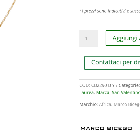
*I prezzi sono indicativi e susce
COLLANA
Aggiungi a
MARCO
BICEGO
AFRICA
Contattaci per di
IN
ORO
GIALLO
CON
COD:
CB2290 B Y
Categorie
DIAMANTI
Laurea
,
Marca
,
San Valentin
(ct.0,22)
Marchio:
Africa
,
Marco Biceg
quantità