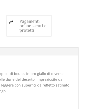
Pagamenti
online sicuri e
protetti
xploit di boules in oro giallo di diverse
delle dune del deserto, impreziosite da
eggere con superfici dall’effetto satinato
cego.