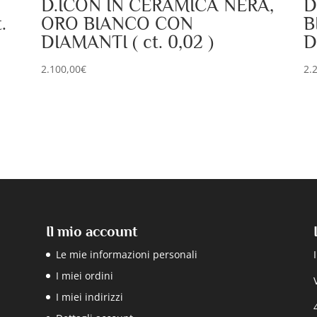
D.ICON IN CERAMICA NERA,
D
.
ORO BIANCO CON
B
DIAMANTI ( ct. 0,02 )
D
2.100,00
€
2.
Il mio account
Le mie informazioni personali
I miei ordini
I miei indirizzi