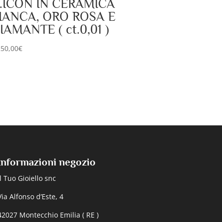
.ICON IN CERAMICA
IANCA, ORO ROSA E
IAMANTE ( ct.0,01 )
250,00
€
Informazioni negozio
Il Tuo Gioiello snc
Via Alfonso d’Este, 4
42027 Montecchio Emilia ( RE )