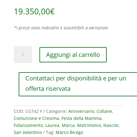
19.350,00
€
*I prezzi sono indicativi e suscettibili a variazioni
COLLANA
Aggiungi al carrello
MARCO
BICEGO
MARRAKECH
Contattaci per disponibilità e per un
SUPREME
A
offerta riservata
TRE
FILI
IN
COD:
CG742 Y
Categorie:
Anniversario
,
Collane
,
ORO
Comunione e Cresima
,
Festa della Mamma
,
GIALLO
Fidanzamento
,
Laurea
,
Marca
,
Matrimonio
,
Nascite
,
quantità
San Valentino
Tag:
Marco Bicego