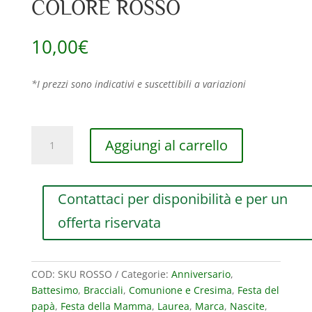
COLORE ROSSO
10,00
€
*I prezzi sono indicativi e suscettibili a variazioni
CORDINO
Aggiungi al carrello
RUBINIA
FILODAMORE
SASSOLINI
Contattaci per disponibilità e per un
PER
BRACCIALE
offerta riservata
E
COLLANA
IN
COD:
SKU ROSSO
Categorie:
Anniversario
,
COTONE
Battesimo
,
Bracciali
,
Comunione e Cresima
,
Festa del
DI
papà
,
Festa della Mamma
,
Laurea
,
Marca
,
Nascite
,
COLORE