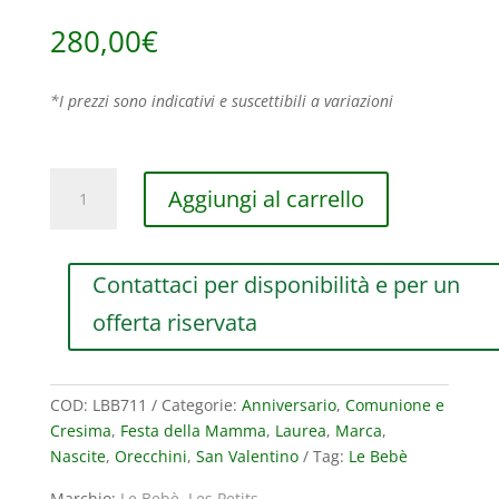
280,00
€
*I prezzi sono indicativi e suscettibili a variazioni
MONO
Aggiungi al carrello
ORECCHINO
LE
BEBE’
Contattaci per disponibilità e per un
LES
PETITS
offerta riservata
BIMBA
IN
ORO
COD:
LBB711
Categorie:
Anniversario
,
Comunione e
GIALLO
Cresima
,
Festa della Mamma
,
Laurea
,
Marca
,
CON
Nascite
,
Orecchini
,
San Valentino
Tag:
Le Bebè
DIAMANTE
(ct.
Marchio:
Le Bebè
,
Les Petits