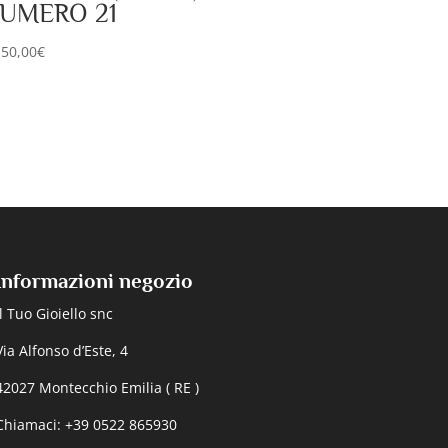
UMERO 21
150,00
€
Informazioni negozio
Il Tuo Gioiello snc
Via Alfonso d’Este, 4
42027 Montecchio Emilia ( RE )
Chiamaci: +39 0522 865930