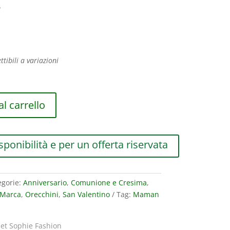
E
ttibili a variazioni
l carrello
sponibilità e per un offerta riservata
egorie:
Anniversario
,
Comunione e Cresima
,
Marca
,
Orecchini
,
San Valentino
Tag:
Maman
t Sophie Fashion