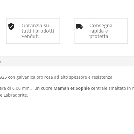
NERA,
SPINELLO
BROWN,
Garanzia su
Consegna
PIRITE
tutti i prodotti
rapida e
ROSA
venduti
protetta
E
LABRADORITE
quantità
o
25 con galvanica oro rosa ad alto spessore e resistenza.
Nera di 6,00 mm., un cuore
Maman et Sophie
centrale smaltato in n
 e Labradorite.