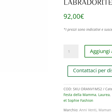
LABRADORIT
92,00
€
*I prezzi sono indicativi e susce
MONO
Aggiungi a
ORECCHINO
MAMAN
ET
Contattaci per di
SOPHIE
FASHION
ANNI
VENTI
COD:
SKU ORANV1MS2
Cat
IN
Festa della Mamma
,
Laurea
,
ARGENTO
et Sophie Fashion
925,
Marchio:
Anni Venti
,
Maman e
AGATA