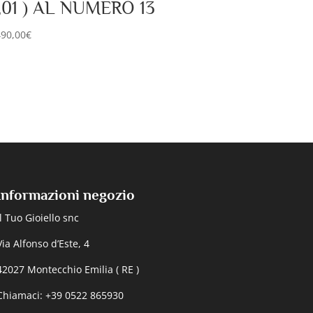
,01 ) AL NUMERO 13
490,00
€
Informazioni negozio
Il Tuo Gioiello snc
Via Alfonso d’Este, 4
42027 Montecchio Emilia ( RE )
Chiamaci: +39 0522 865930