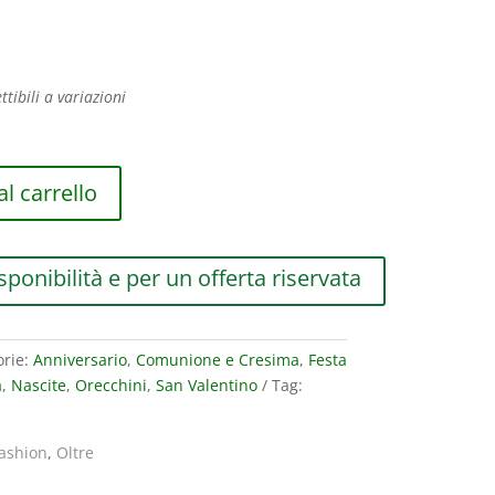
ttibili a variazioni
l carrello
sponibilità e per un offerta riservata
orie:
Anniversario
,
Comunione e Cresima
,
Festa
a
,
Nascite
,
Orecchini
,
San Valentino
Tag:
ashion
,
Oltre