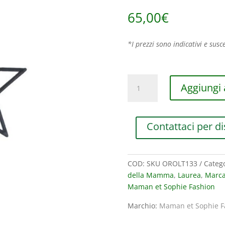
65,00
€
*I prezzi sono indicativi e susce
MONO
Aggiungi a
ORECCHINO
GRANDE
MAMAN
Contattaci per di
ET
SOPHIE
FASHION
OLTRE
COD:
SKU OROLT133
Categ
IN
della Mamma
,
Laurea
,
Marc
ARGENTO
Maman et Sophie Fashion
925
Marchio:
Maman et Sophie F
CON
STELLA