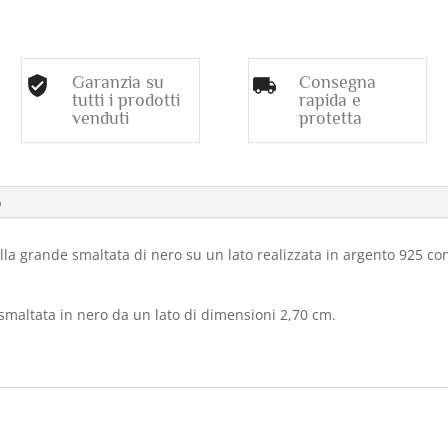
SMALTATA
DI
NERO
quantità
Garanzia su
Consegna
tutti i prodotti
rapida e
venduti
protetta
o
la grande smaltata di nero su un lato realizzata in argento 925 con
smaltata in nero da un lato di dimensioni 2,70 cm.