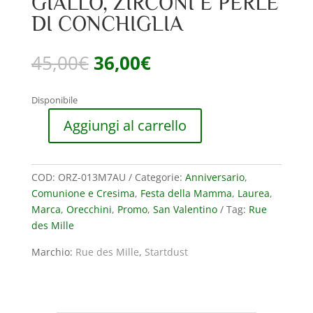
GIALLO, ZIRCONI E PERLE
DI CONCHIGLIA
Il
Il
45,00
€
36,00
€
prezzo
prezzo
originale
attuale
Disponibile
era:
è:
45,00€.
36,00€.
Aggiungi al carrello
MONO
ORECCHINO
RUE
COD:
ORZ-013M7AU
Categorie:
Anniversario
,
DES
Comunione e Cresima
,
Festa della Mamma
,
Laurea
,
MILLE
Marca
,
Orecchini
,
Promo
,
San Valentino
Tag:
Rue
STARDUST
des Mille
IN
ARGENTO
Marchio:
Rue des Mille
,
Startdust
PLACCATO
ORO
GIALLO,
ZIRCONI