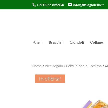
+39 0522 865930
info@iltuogioiello.it
Anelli
Bracciali
Ciondoli
Collane
Home
/
Idee regalo
/
Comunione e Cresima
/ A
In offerta!