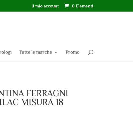
Il mio account
0 Elementi
rologi
Tutte le marche
Promo
NTINA FERRAGNI
ILAC MISURA 18
l
prezzo
le
attuale