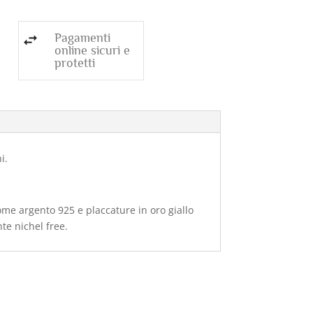
Pagamenti
online sicuri e
protetti
i.
come argento 925 e placcature in oro giallo
nte nichel free.