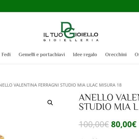
Fedi
Gemelli e portachiavi
Idee regalo
Orecchini
O
NELLO VALENTINA FERRAGNI STUDIO MIA LILAC MISURA 18
ANELLO VALE
STUDIO MIA L
Il
I
100,00
€
80,00
€
prezzo
origina