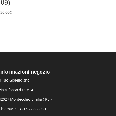
,09)
730,00
€
Informazioni negozio
Il Tuo Gioiello snc
Via Alfonso d’Este, 4
42027 Montecchio Emilia ( RE )
Chiamaci: +39 0522 865930