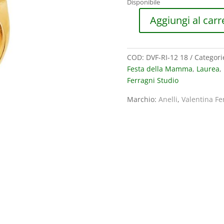
Disponibile
era:
100,00€
Aggiungi al carr
ANELLO
VALENTINA
FERRAGNI
COD:
DVF-RI-12 18
Categori
STUDIO
Festa della Mamma
,
Laurea
,
MIA
Ferragni Studio
LILAC
MISURA
Marchio:
Anelli
,
Valentina Fe
18
quantità