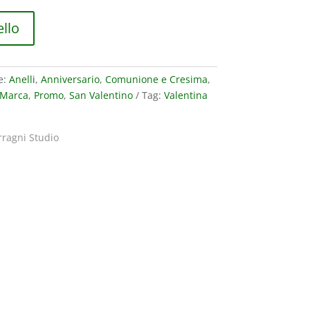
è:
.
80,00€.
ello
e:
Anelli
,
Anniversario
,
Comunione e Cresima
,
Marca
,
Promo
,
San Valentino
Tag:
Valentina
rragni Studio