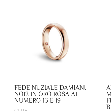
FEDE NUZIALE DAMIANI
A
NOI2 IN ORO ROSA AL
M
NUMERO 13 E 19
F
B
830,00
€