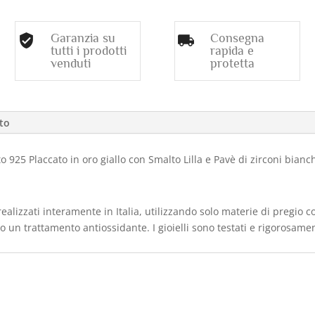
Garanzia su
Consegna
tutti i prodotti
rapida e
venduti
protetta
tto
 925 Placcato in oro giallo con Smalto Lilla e Pavè di zirconi bianch
ealizzati interamente in Italia, utilizzando solo materie di pregio 
ito un trattamento antiossidante. I gioielli sono testati e rigorosame