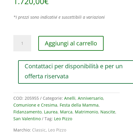
1.720,00
€
*I prezzi sono indicativi e suscettibili a variazioni
ANELLO
Aggiungi al carrello
LEO
PIZZO
CLASSIC
Contattaci per disponibilità e per un
IN
ORO
offerta riservata
ROSA
CON
DIAMANTI
COD:
205955
Categorie:
Anelli
,
Anniversario
,
(ct.0,33)
Comunione e Cresima
,
Festa della Mamma
,
quantità
Fidanzamento
,
Laurea
,
Marca
,
Matrimonio
,
Nascite
,
San Valentino
Tag:
Leo Pizzo
Marchio:
Classic
,
Leo Pizzo