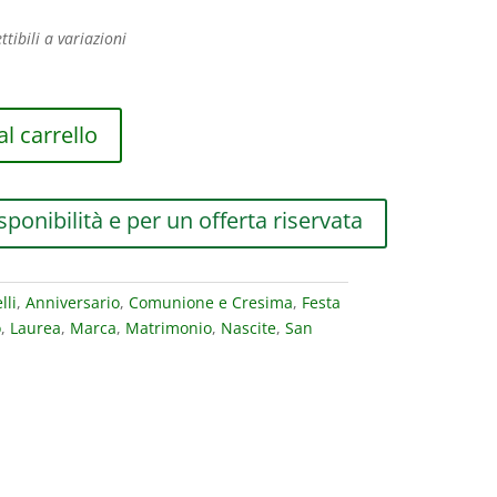
ttibili a variazioni
l carrello
sponibilità e per un offerta riservata
lli
,
Anniversario
,
Comunione e Cresima
,
Festa
o
,
Laurea
,
Marca
,
Matrimonio
,
Nascite
,
San