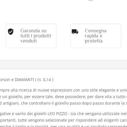
Garanzia su
Consegna
tutti i prodotti
rapida e
venduti
protetta
o
rson e DIAMANTI ( ct. 0,14 )
pre alla ricerca di nuove espressioni con uno stile elegante e unic
e un gioiello, per essere tale, deve possedere; per dare vita a tutto 
ed artigiani, che controllano il gioiello passo dopo passo durante la
ative e vanto dei gioielli
LEO PIZZO
: sia che vengano utilizzate nel
portanti, tutte vengono selezionate per rispondere ad esigenti can
che il taglio e la tipicità, per una qualità e un risultato sorprende