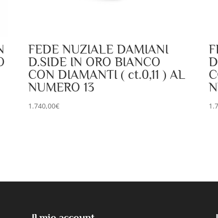
N
FEDE NUZIALE DAMIANI
F
O
D.SIDE IN ORO BIANCO
D
CON DIAMANTI ( ct.0,11 ) AL
C
NUMERO 13
N
1.740,00
€
1.
Il mio account