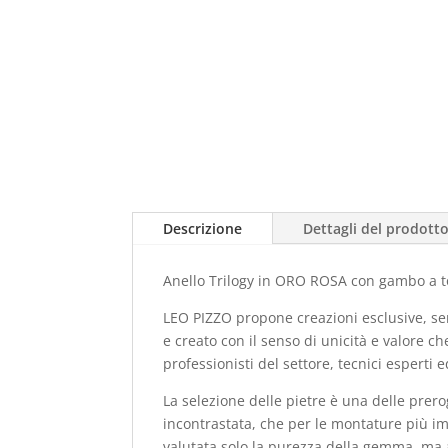
Descrizione
Dettagli del prodott
Anello Trilogy in ORO ROSA con gambo a to
LEO PIZZO propone creazioni esclusive, sem
e creato con il senso di unicità e valore ch
professionisti del settore, tecnici esperti 
La selezione delle pietre è una delle prerog
incontrastata, che per le montature più im
valutata solo la purezza della gemma, ma an