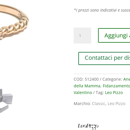
*I prezzi sono indicativi e susce
ANELLO
Aggiungi a
TRILOGY
LEO
PIZZO
Contattaci per di
CLASSIC
IN
ORO
ROSA
COD:
512400
Categorie:
Ane
CON
della Mamma
,
Fidanzament
DIAMANTI
Valentino
Tag:
Leo Pizzo
(ct.0,14)
Marchio:
Classic
,
Leo Pizzo
quantità