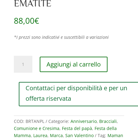
EMATITE
88,00
€
*I prezzi sono indicativi e suscettibili a variazioni
BRACCIALE
Aggiungi al carrello
DA
UOMO
MAMAN
Contattaci per disponibilità e per un
ET
SOPHIE
offerta riservata
TANCREDI
IN
ARGENTO
COD:
BRTANPL
Categorie:
Anniversario
,
Bracciali
,
925,
Comunione e Cresima
,
Festa del papà
,
Festa della
PIETRA
Mamma
,
Laurea
,
Marca
,
San Valentino
Tag:
Maman
DI