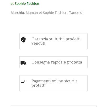
et Sophie Fashion
LUNA
ED
Marchio:
Maman et Sophie Fashion
,
Tancredi
EMATITE
quantità
Garanzia su tutti i prodotti
venduti
Consegna rapida e protetta
Pagamenti online sicuri e
protetti