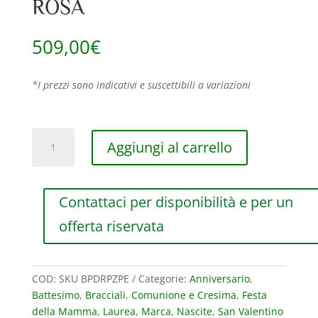
ROSA
509,00
€
*I prezzi sono indicativi e suscettibili a variazioni
BRACCIALE
Aggiungi al carrello
MAMAN
ET
SOPHIE
Contattaci per disponibilità e per un
AVRVM
DROPS
offerta riservata
IN
ORO
ROSA
COD:
SKU BPDRPZPE
Categorie:
Anniversario
,
CON
Battesimo
,
Bracciali
,
Comunione e Cresima
,
Festa
ZAFFIRI
della Mamma
,
Laurea
,
Marca
,
Nascite
,
San Valentino
GRIGI