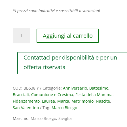
*I prezzi sono indicativi e suscettibili a variazioni
BRACCIALE
Aggiungi al carrello
MARCO
BICEGO
SIVIGLIA
Contattaci per disponibilità e per un
IN
ORO
offerta riservata
GIALLO
quantità
COD:
BB538 Y
Categorie:
Anniversario
,
Battesimo
,
Bracciali
,
Comunione e Cresima
,
Festa della Mamma
,
Fidanzamento
,
Laurea
,
Marca
,
Matrimonio
,
Nascite
,
San Valentino
Tag:
Marco Bicego
Marchio:
Marco Bicego
,
Siviglia