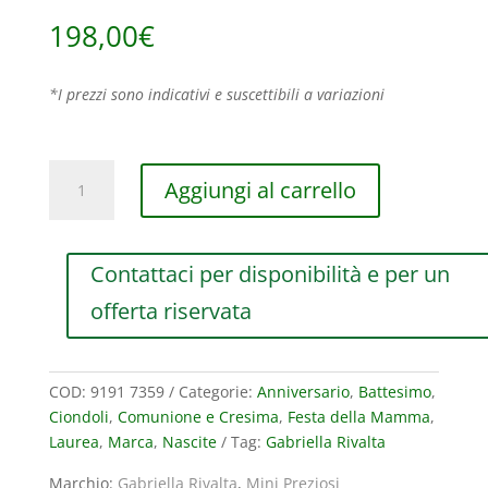
198,00
€
*I prezzi sono indicativi e suscettibili a variazioni
CIONDOLO
Aggiungi al carrello
GABRIELLA
RIVALTA
MINI
Contattaci per disponibilità e per un
PREZIOSI
IN
offerta riservata
ORO
GIALLO,
RAME
COD:
9191 7359
Categorie:
Anniversario
,
Battesimo
,
E
Ciondoli
,
Comunione e Cresima
,
Festa della Mamma
,
SMALTI
Laurea
,
Marca
,
Nascite
Tag:
Gabriella Rivalta
A
GRAN
Marchio:
Gabriella Rivalta
,
Mini Preziosi