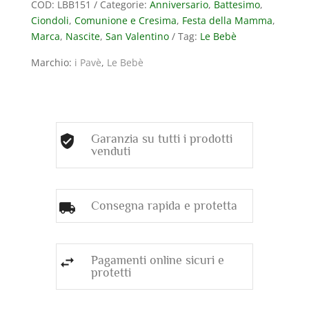
COD:
LBB151
Categorie:
Anniversario
,
Battesimo
,
BIANCO
Ciondoli
,
Comunione e Cresima
,
Festa della Mamma
,
CON
Marca
,
Nascite
,
San Valentino
Tag:
Le Bebè
PAVE’
DI
Marchio:
i Pavè
,
Le Bebè
DIAMANTI
(ct.0,22)
CORREDATO
DI
CATENA
Garanzia su tutti i prodotti
IN
venduti
ORO
BIANCO
quantità
Consegna rapida e protetta
Pagamenti online sicuri e
protetti