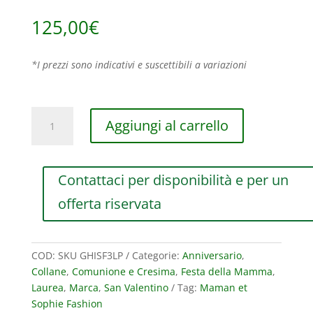
125,00
€
*I prezzi sono indicativi e suscettibili a variazioni
COLLANA
Aggiungi al carrello
MAMAN
ET
SOPHIE
Contattaci per disponibilità e per un
FASHION
PIETRE
offerta riservata
IN
ARGENTO
925
COD:
SKU GHISF3LP
Categorie:
Anniversario
,
E
Collane
,
Comunione e Cresima
,
Festa della Mamma
,
LAPISLAZZULI
Laurea
,
Marca
,
San Valentino
Tag:
Maman et
quantità
Sophie Fashion