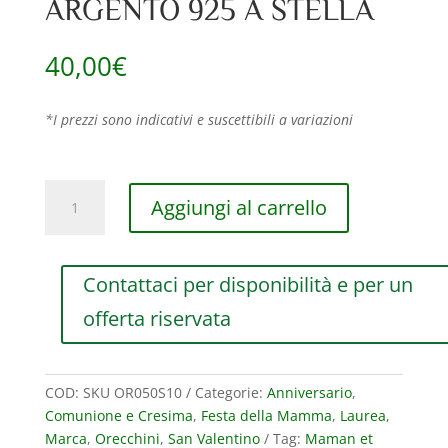
ARGENTO 925 A STELLA
40,00
€
*I prezzi sono indicativi e suscettibili a variazioni
MONO
Aggiungi al carrello
ORECCHINO
MAMAN
ET
Contattaci per disponibilità e per un
SOPHIE
FASHION
offerta riservata
CUORI,
STELLE,
QUADROFOGLI
COD:
SKU OR050S10
Categorie:
Anniversario
,
IN
Comunione e Cresima
,
Festa della Mamma
,
Laurea
,
ARGENTO
Marca
,
Orecchini
,
San Valentino
Tag:
Maman et
925